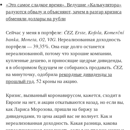
«Это самое сладкое время». Ведущие «Калькулятора»
радуются обвалу и объясняют, зачем в разгар кризиса
обменяли доллары на рубли
Сейчас у меня в портфеле:
ČEZ, Erste, Kofola, Komerční
banka, Moneta, O2, VIG
. Нереализованная доходность
портфеля — 39,35%. Она еще долго останется
нереализованной, потому что хорошие компании,
купленные дешево, и приносящие щедрые дивиденды,
я в обозримом будущем не собираюсь продавать.
ČEZ,
на минуточку, одобрила
рекордные дивиденды за
прошлый год
, 52 кроны на акцию.
Кризис, вызванный коронавирусом, кажется, сходит в
Европе на нет, и акции откатываются назад, но если вы,
как Лариса Морозова, пришли на биржу за
дивидендами, то цена акций вас не волнует. Как и
нереализованная доходность. Какая разница, какова
нереализованная доходность, если я не продам акции и