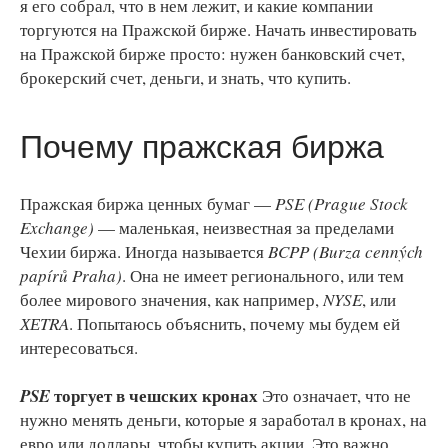
я его собрал, что в нем лежит, и какие компании
торгуются на Пражской бирже. Начать инвестировать
на Пражской бирже просто: нужен банковский счет,
брокерский счет, деньги, и знать, что купить.
Почему пражская биржа
Пражская биржа ценных бумаг —
PSE (Prague Stock
Exchange)
— маленькая, неизвестная за пределами
Чехии биржа. Иногда называется
BCPP (Burza cenných
papírů Praha)
. Она не имеет регионального, или тем
более мирового значения, как например,
NYSE
, или
ХЕTRA
. Попытаюсь объяснить, почему мы будем ей
интересоваться.
торгует в чешских кронах
PSE
Это означает, что не
нужно менять деньги, которые я заработал в кронах, на
евро или доллары, чтобы купить акции. Это важно,