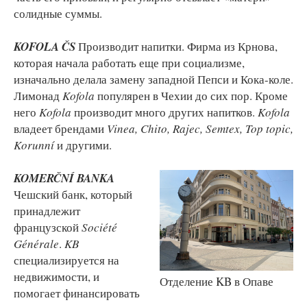
солидные суммы.
KOFOLA ČS
Производит напитки. Фирма из Крнова,
которая начала работать еще при социализме,
изначально делала замену западной Пепси и Кока-коле.
Лимонад
Kofola
популярен в Чехии до сих пор. Кроме
него
Kofola
производит много других напитков.
Kofola
владеет брендами
Vinea, Chito, Rajec, Semtex, Top topic,
Korunní
и другими.
KOMERČNÍ BANKA
Чешский банк, который
принадлежит
французской
Société
Générale
.
KB
специализируется на
недвижимости, и
Отделение KB в Опаве
помогает финансировать