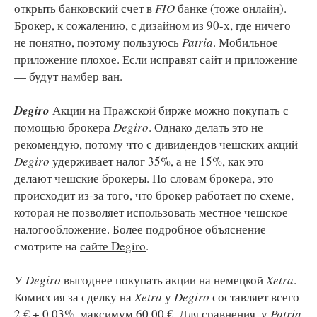
открыть банковский счет в
FIO
банке (тоже онлайн).
Брокер, к сожалению, с дизайном из 90-х, где ничего
не понятно, поэтому пользуюсь
Patria
. Мобильное
приложение плохое. Если исправят сайт и приложение
— будут намбер ван.
Degiro
Акции на Пражской бирже можно покупать с
помощью брокера
Degiro
. Однако делать это не
рекомендую, потому что с дивидендов чешских акций
Degiro
удерживает налог 35%, а не 15%, как это
делают чешские брокеры. По словам брокера, это
происходит из-за того, что брокер работает по схеме,
которая не позволяет использовать местное чешское
налогообложение. Более подробное объяснение
смотрите на
сайте Degiro
.
У
Degiro
выгоднее покупать акции на немецкой
Xetra
.
Комиссия за сделку на
Xetra
у
Degiro
составляет всего
2 € + 0,03%, максимум 60,00 €. Для сравнения, у
Patria