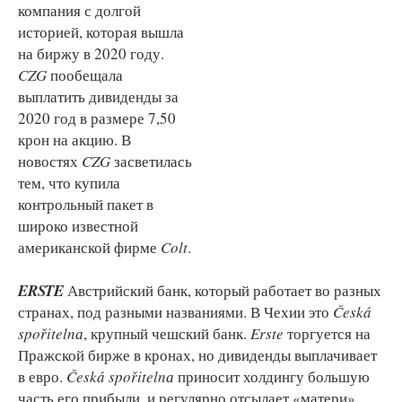
компания с долгой
историей, которая вышла
на биржу в 2020 году.
CZG
пообещала
выплатить дивиденды за
2020 год в размере 7,50
крон на акцию. В
новостях
CZG
засветилась
тем, что купила
контрольный пакет в
широко известной
американской фирме
Colt
.
ERSTE
Австрийский банк, который работает во разных
странах, под разными названиями. В Чехии это
Česká
spořitelnа
, крупный чешский банк.
Erste
торгуется на
Пражской бирже в кронах, но дивиденды выплачивает
в евро.
Česká spořitelnа
приносит холдингу большую
часть его прибыли, и регулярно отсылает «матери»