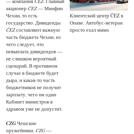
— компания
ČEZ
. Главный
акционер
ČEZ
— Минфин
Клиентский центр ČEZ в
Чехии, то есть
Опаве. Автобус-ветеран
государство. Дивиденды
просто ехал мимо
ČEZ
составляют важную
часть бюджета Чехии, из
чего следует, что
невыплата дивидендов —
не слишком вероятный
сценарий. В противном
случае в бюджете будет
дыра, и какая-то часть
бюджетников не получит
зарплату, чего ни один
Кабинет министров в
здравом уме не допустит.
CZG
Чешские
оружейники.
CZG
—