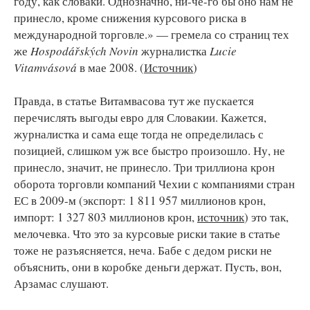
году, как словаки. Однозначно, ни-че-го бы оно нам не
принесло, кроме снижения курсового риска в
международной торговле.» — гремела со страниц тех
же
Hospodářských Novin
журналистка
Lucie
Vitamvásová
в мае 2008. (
Источник
)
Правда, в статье Витамвасова тут же пускается
перечислять выгоды евро для Словакии. Кажется,
журналистка и сама еще тогда не определилась с
позицией, слишком уж все быстро произошло. Ну, не
принесло, значит, не принесло. Три триллиона крон
оборота торговли компаний Чехии с компаниями стран
ЕС в 2009-м (экспорт: 1 811 957 миллионов крон,
импорт: 1 327 803 миллионов крон,
источник
) это так,
мелочевка. Что это за курсовые риски такие в статье
тоже не разъясняется, неча. Бабе с дедом риски не
объяснить, они в коробке деньги держат. Пусть, вон,
Арзамас слушают.