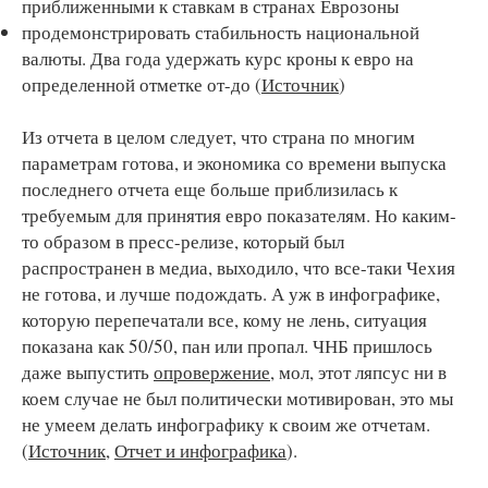
приближенными к ставкам в странах Еврозоны
продемонстрировать стабильность национальной
валюты. Два года удержать курс кроны к евро на
определенной отметке от-до (
Источник
)
Из отчета в целом следует, что страна по многим
параметрам готова, и экономика со времени выпуска
последнего отчета еще больше приблизилась к
требуемым для принятия евро показателям. Но каким-
то образом в пресс-релизе, который был
распространен в медиа, выходило, что все-таки Чехия
не готова, и лучше подождать. А уж в инфографике,
которую перепечатали все, кому не лень, ситуация
показана как 50/50, пан или пропал. ЧНБ пришлось
даже выпустить
опровержение
, мол, этот ляпсус ни в
коем случае не был политически мотивирован, это мы
не умеем делать инфографику к своим же отчетам.
(
Источник
,
Отчет и инфографика
).