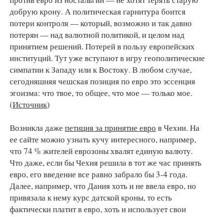
добрую крону. А политическая гарнитура боится
потери контроля — который, возможно и так давно
потерян — над валютной политикой, и целом над
принятием решений. Потерей в пользу европейских
институций. Тут уже вступают в игру геополитические
симпатии к Западу или к Востоку. В любом случае,
сегодняшняя чешская позиция по евро это эссенция
эгоизма: что твое, то общее, что мое — только мое.
(
Источник
)
Возникла даже
петиция за принятие евро
в Чехии. На
ее сайте можно узнать кучу интересного, например,
что 74 % жителей еврозоны хвалят единую валюту.
Что даже, если бы Чехия решила в тот же час принять
евро, его введение все равно забрало бы 3-4 года.
Далее, например, что Дания хоть и не ввела евро, но
привязала к нему курс датской кроны, то есть
фактически платит в евро, хоть и использует свои