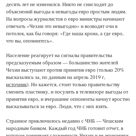
десять лет не изменился. Никто не снисходит до
объяснений выгоды и невыгоды евро простым людям.
На вопросы журналистов о евро министры начинают
отвечать «Чехии это невыгодно» и возводят очи в
потолок, как бы говоря: «Где наша крона, а где евро,
что вы, опомнитесь».
Население реагирует на сигналы правительства
предсказуемым образом — большинство жителей
Чехии выступают против принятия евро (только 20%
высказались за, по данным на апрель 2019 г,
источник
). Но кажется, стоит только правительству
сменить пластинку, и посулить в телевизоре выгоды от
принятия евро, и вчерашние оппоненты начнут яростно
высказываться за евро. Люди, что с них взять.
Странное приключилось недавно с ЧНБ — Чешским
народным банком. Каждый год ЧНБ готовит отчет, в
котором оценивает слаженность Чехии и ее экономики