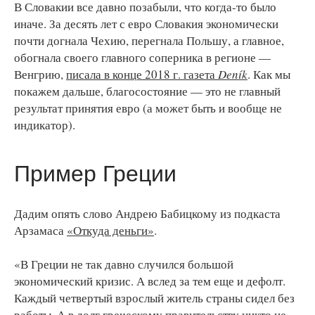
В Словакии все давно позабыли, что когда-то было
иначе. За десять лет с евро Словакия экономически
почти догнала Чехию, перегнала Польшу, а главное,
обогнала своего главного соперника в регионе —
Венгрию,
писала в конце 2018 г. газета
Deník
. Как мы
покажем дальше, благосостояние — это не главный
результат принятия евро (а может быть и вообще не
индикатор).
Пример Греции
Дадим опять слово Андрею Бабицкому из подкаста
Арзамаса
«Откуда деньги»
.
«В Греции не так давно случился большой
экономический кризис. А вслед за тем еще и дефолт.
Каждый четвертый взрослый житель страны сидел без
работы. А в долг греческому правительству никто не