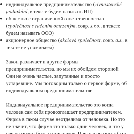
индивидуальное предпринимательство (
živnostenské
podnikání
, в тексте будем называть ИП)
общество с ограниченной ответственностью
(
společnost s ručením omezeným
, сокр.
s.r.o.
, в тексте
будем называть ООО)
акционерное общество (
akciová společnost
, сокр.
а.s.,
в
тексте не упоминаем)
Закон различает и другие формы
предпринимательства, но мы их обойдем стороной.
Они не очень частые, запутанные и просто
устаревшие. Мы поговорим только о первой форме, об
индивидуальном предпринимательстве.
Индивидуальное предпринимательство это когда
человек сам себя провозглашает предпринимателем.
Фирма в таком случае неотделима от человека. Но это
не значит, что фирма это только один человек, и что у
нее не может быть сотрудников. Прекрасно могут быть