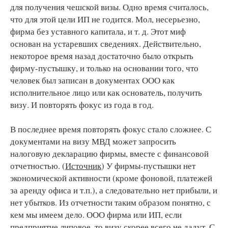
для получения чешской визы. Одно время считалось,
что для этой цели ИП не годится. Мол, несерьезно,
фирма без уставного капитала, и т. д. Этот миф
основан на устаревших сведениях. Действительно,
некоторое время назад достаточно было открыть
фирму-пустышку, и только на основании того, что
человек был записан в документах ООО как
исполнительное лицо или как основатель, получить
визу. И повторять фокус из года в год.
В последнее время повторять фокус стало сложнее. С
документами на визу МВД может запросить
налоговую декларацию фирмы, вместе с финансовой
отчетностью. (
Источник
) У фирмы-пустышки нет
экономической активности (кроме фоновой, платежей
за аренду офиса и т.п.), а следовательно нет прибыли, и
нет убытков. Из отчетности таким образом понятно, с
кем мы имеем дело. ООО фирма или ИП, если
предприятие липовое, то визу скорее всего не дадут. С