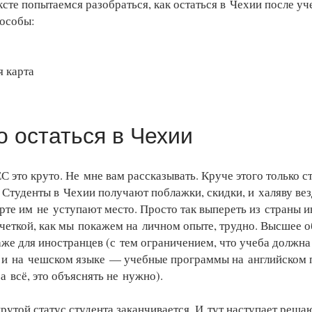
ксте попытаемся разобраться, как остаться в Чехии после уч
особы:
я карта
о остаться в Чехии
ЕС это круто. Не мне вам рассказывать. Круче этого только 
 Студенты в Чехии получают поблажки, скидки, и халяву вез
те им не уступают место. Просто так выпереть из страны и
четкой, как мы покажем на личном опыте, трудно. Высшее 
аже для иностранцев (с тем ограничением, что учеба должна
 и на чешском языке — учебные программы на английском п
за всё, это объяснять не нужно).
утой статус студента заканчивается. И тут наступает реш