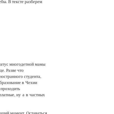
ебы. В тексте разберем
статус многодетной мамы
де. Разве что
ностранного студента,
образование в Чехии
 проходить
латные, ну а в частных
ающий момент. Оставаться