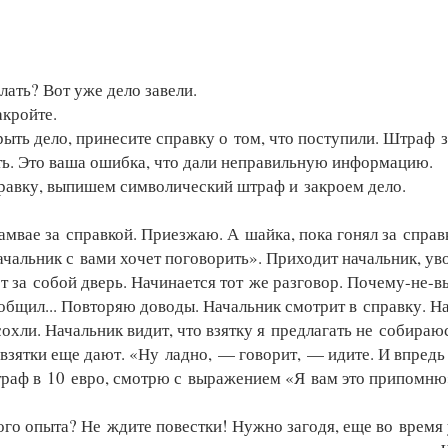
лать? Вот уже дело завели.
акройте.
рыть дело, принесите справку о том, что поступили. Штраф з
ть. Это ваша ошибка, что дали неправильную информацию.
правку, выпишем символический штраф и закроем дело.
амвае за справкой. Приезжаю. А шайка, пока гонял за справ
чальник с вами хочет поговорить». Приходит начальник, ув
ет за собой дверь. Начинается тот же разговор. Почему-не-в
бщил... Повторяю доводы. Начальник смотрит в справку. На
охли. Начальник видит, что взятку я предлагать не собираюс
о взятки еще дают. «Ну ладно, — говорит, — идите. И впредь
раф в 10 евро, смотрю с выражением «Я вам это припомню»
ого опыта? Не ждите повестки! Нужно загодя, еще во время