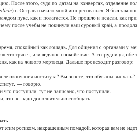
ию. После этого, судя по датам на конвертах, отделение по
olicie
) г. Острава начало мной интересоваться. Я был зако
аждом пуке, как и полагается. Не прошло и недели, как при
очему после учебы не покинули наш суровый край, а продолж
ремя, спокойный как лошадь. Для общения с органами у мен
 так что трясет, или ледяное спокойствие. А сотрудницы, об
еня, как на живого мертвеца. Дальше происходит разговор:
ле окончания института? Вы знаете, что обязаны выехать?
ститут, — говорю.
что поступили, тут не записано, что поступили.
и, что не надо дополнительно сообщать.
ать.
от этим ротиком, накрашенным помадой, которая вам не иде