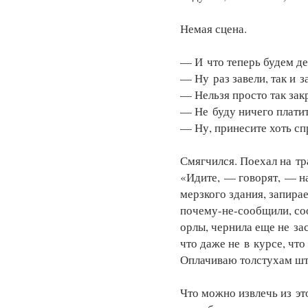
Немая сцена.
— И что теперь будем де
— Ну раз завели, так и з
— Нельзя просто так зак
— Не буду ничего плати
— Ну, принесите хоть с
Смягчился. Поехал на тр
«Идите, — говорят, — на
мерзкого здания, запира
почему-не-сообщили, соо
орлы, чернила еще не зас
что даже не в курсе, чт
Оплачиваю толстухам шт
Что можно извлечь из эт