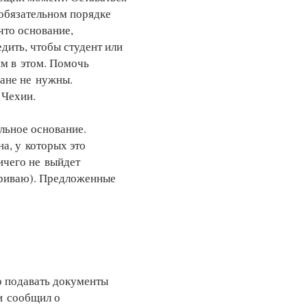
 обязательном порядке
что основание,
едить, чтобы студент или
им в этом. Помочь
ране не нужны.
 Чехии.
льное основание.
а, у которых это
ичего не выйдет
триваю). Предложенные
о подавать документы
и сообщил о