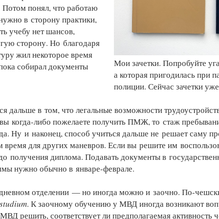
 Потом понял, что работаю
 нужно в сторону практики,
ть учебу нет шансов,
угую сторону. Но благодаря
туру жил некоторое время
Мои зачетки. Попробуйте уга
 пока собирал документы
а которая пригодилась при п
полиции. Сейчас зачетки уж
я дальше в том, что легальные возможности трудоустройств
и вы когда-либо пожелаете получить ПМЖ, то стаж пребыван
да. Ну и наконец, способ учиться дальше не решает саму п
ам время для других маневров. Если вы решите им воспользов
 до получения диплома. Подавать документы в государстве
ммы нужно обычно в январе-феврале.
 дневном отделении — но иногда можно и заочно. По-чешск
studium
. К заочному обучению у МВД иногда возникают воп
 МВД решить, соответствует ли предполагаемая активность ч