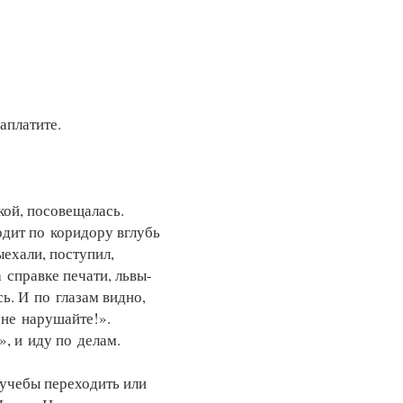
аплатите.
кой, посовещалась.
одит по коридору вглубь
ыехали, поступил,
 справке печати, львы-
ь. И по глазам видно,
 не нарушайте!».
, и иду по делам.
 учебы переходить или