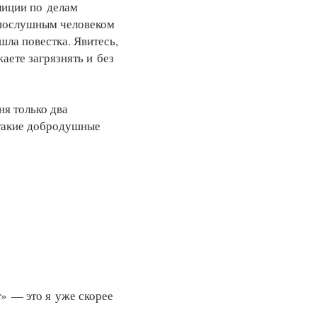
лиции по делам
нопослушным человеком
шла повестка. Явитесь,
аете загрязнять и без
я только два
е такие добродушные
т» — это я уже скорее