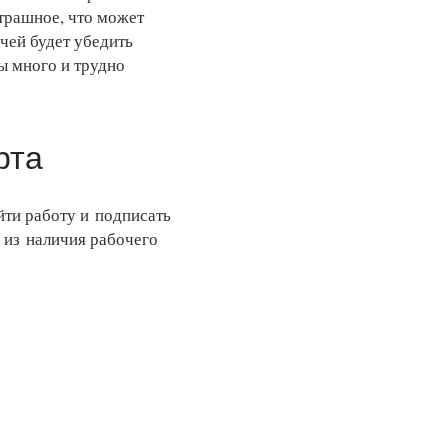
страшное, что может
ачей будет убедить
вы много и трудно
рта
йти работу и подписать
 из наличия рабочего