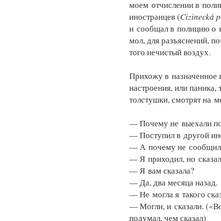
моем отчислении в полиц
иностранцев (
Cizinecká p
и сообщал в полицию о к
мол, для разъяснений, п
того нечистый воздух.
Прихожу в назначенное в
настроения, или паника,
толстушки, смотрят на м
— Почему не выехали пос
— Поступил в другой ин
— А почему не сообщили 
— Я приходил, но сказал
— Я вам сказала?
— Да, два месяца назад.
— Не могла я такого сказ
— Могли, и сказали. («В
подумал, чем сказал)