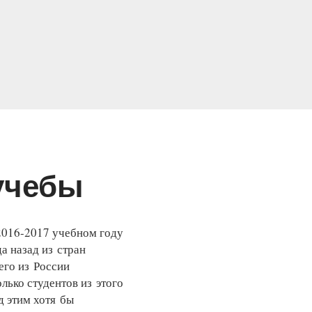
 учебы
2016-2017 учебном году
да назад из стран
его из России
олько студентов из этого
д этим хотя бы