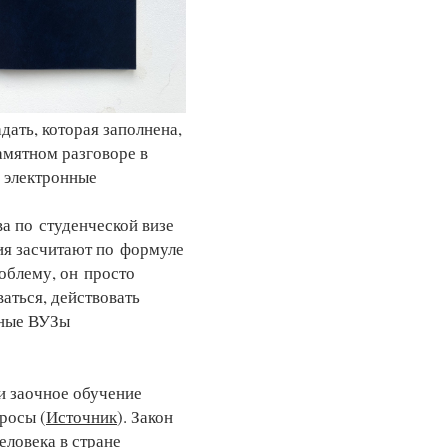
дать, которая заполнена,
амятном разговоре в
е электронные
а по студенческой визе
ия засчитают по формуле
роблему, он просто
аться, действовать
нные ВУЗы
и заочное обучение
росы (
Источник
). Закон
еловека в стране