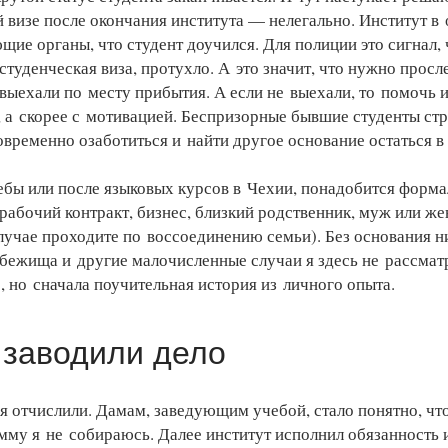
й визе после окончания института — нелегально. Институт в
щие органы, что студент доучился. Для полиции это сигнал, 
туденческая виза, протухло. А это значит, что нужно просл
выехали по месту прибытия. А если не выехали, то помочь 
 а скорее с мотивацией. Беспризорные бывшие студенты ст
временно озаботиться и найти другое основание остаться в
ебы или после языковых курсов в Чехии, понадобится форма
абочий контракт, бизнес, близкий родственник, муж или жен
случае проходите по воссоединению семьи). Без основания н
убежища и другие малочисленные случаи я здесь не рассма
, но сначала поучительная история из личного опыта.
 заводили дело
я отчислили. Дамам, заведующим учебой, стало понятно, чт
мму я не собираюсь. Далее институт исполнил обязанность 