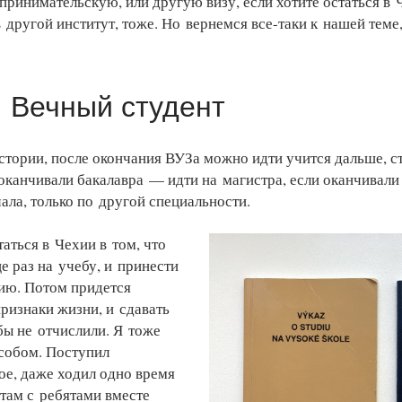
принимательскую, или другую визу, если хотите остаться в
в другой институт, тоже. Но вернемся все-таки к нашей теме
 Вечный студент
стории, после окончания ВУЗа можно идти учится дальше, с
оканчивали бакалавра — идти на магистра, если оканчивал
чала, только по другой специальности.
аться в Чехии в том, что
е раз на учебу, и принести
цию. Потом придется
признаки жизни, и сдавать
бы не отчислили. Я тоже
особом. Поступил
ое, даже ходил одно время
 там с ребятами вместе